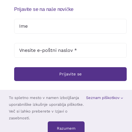
Prijavite se na naše novičke
Prijavite se
To spletno mesto v namen izboljšanja
Seznam piškotkov
uporabniške izkušnje uporablja piškotke.
© 2025 •
Založba Triskelion
• Vse pravice pridržane •
TOUCHSTUDIO
Več si lahko preberete v Izjavi o
zasebnosti.
Razumem