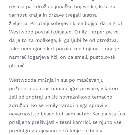
resnici pa združuje junaške bojevnike, ki bi za
varnost kralja in države tvegali lastna
življenja. Prijatelji sobojevniki se bojijo, da je grof
Westwood postal izdajalec, Emily Harper pa ve,
da je to za moškega, ki ga ljubi že od otroštva,
tako nemogoče kot poroka med njima – ona je
namreč logarjeva hči, on pa smeli, pustolovski
plemič.
Westwooda mržnja in sla po maščevanju
priženeta do smrtonosne igre prevare, v kateri
želi od znotraj uničiti sovražnikovo temačno
združbo. Ko se Emily zaradi njega spravi v
nevarnost, je besen kot sam satan. Ker pa sta čas
prisiljena preživljati v tesni kamrici, se njuno vse
predolgo zatajevano poželenje razbeli v