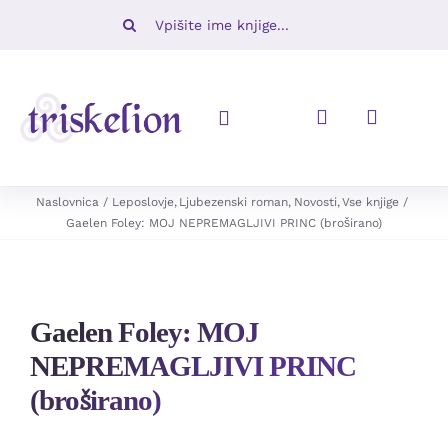
Skip
Iskalni
to
niz:
content
Toggle
Navigation
Knjige
Naslovnica
Leposlovje
Ljubezenski roman
Novosti
Vse knjige
Gaelen Foley: MOJ NEPREMAGLJIVI PRINC (broširano)
Napovedujemo
Revije
Gaelen Foley: MOJ
NEPREMAGLJIVI PRINC
Ugodno
(broširano)
O nas