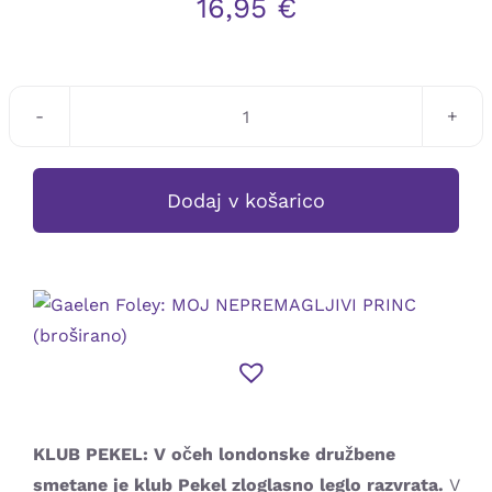
16,95
€
Gaelen
Foley:
MOJ
Dodaj v košarico
NEPREMAGLJIVI
PRINC
(broširano)
količina
KLUB PEKEL: V očeh londonske družbene
smetane je klub Pekel zloglasno leglo razvrata.
V