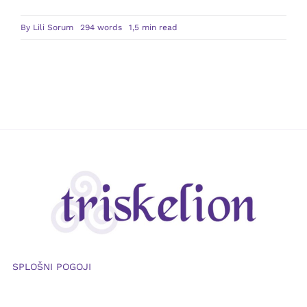
By
Lili Sorum
294 words
1,5 min read
SPLOŠNI POGOJI