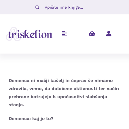
Skip
Iskalni
to
niz:
content
Toggle
Navigation
Knjige
Napovedujemo
Demenca ni mačji kašelj in čeprav še nimamo
Revije
zdravila, vemo, da določene aktivnosti ter način
prehrane botrujejo k upočasnitvi slabšanja
stanja.
Ugodno
Demenca: kaj je to?
O nas