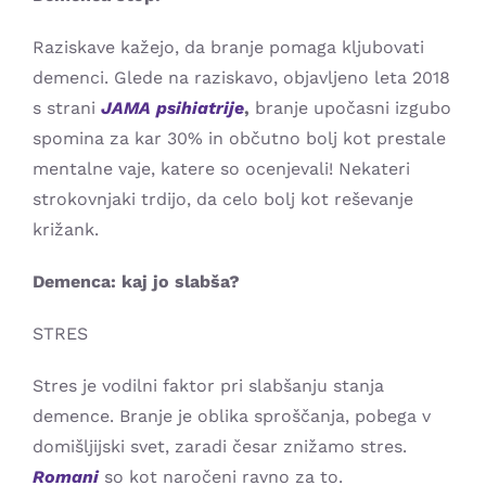
Raziskave kažejo, da branje pomaga kljubovati
demenci. Glede na raziskavo, objavljeno leta 2018
s strani
JAMA psihiatrije
,
branje upočasni izgubo
spomina za kar 30% in občutno bolj kot prestale
mentalne vaje, katere so ocenjevali! Nekateri
strokovnjaki trdijo, da celo bolj kot reševanje
križank.
Demenca: kaj jo slabša?
STRES
Stres je vodilni faktor pri slabšanju stanja
demence. Branje je oblika sproščanja, pobega v
domišljijski svet, zaradi česar znižamo stres.
Romani
so kot naročeni ravno za to.