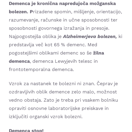
Demenca je kronična napredujoča možganska
Kontakt
bolezen. P
rizadene spomin, mišljenje, orientacijo,
razumevanje, računske in učne sposobnosti ter
sposobnosti govornega izražanja in presoje.
Najpogostejša oblika je
Alzheimerjeva bolezen
,
ki
predstavlja več kot 65 % demenc. Med
pogostejšimi oblikami demenc so še
žilna
demenca
, demenca Lewyjevih telesc in
frontotemporalna demenca.
Vzrok za nastanek te bolezni ni znan. Čeprav je
ozdravljivih oblik demence zelo malo, možnost
vedno obstaja. Zato je treba pri vsakem bolniku
opraviti osnovne laboratorijske preiskave in
izključiti organski vzrok bolezni.
Demenca stop!