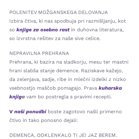
POLENITEV MOŽGANSKEGA DELOVANJA
Izbira čtiva, ki nas spodbuja pri razmišljanju, kot
so
knjige za osebno rast
in duhovna literatura,
so izvrstna rešitev za naše sive celice.
NEPRAVILNA PREHRANA
Prehrana, ki bazira na sladkorju, mesu ter mastni
hrani slabša stanje demence. Raziskave kažejo,
da zelenjava, sadje, ribe in mlečni izdelki z nizko
vsebnostjo maščob pomagajo. Prava
kuharska
knjig
a
vam bo postregla s pravimi recepti.
V
naši ponudbi
boste zagotovo našli primerno
čtivo in tako ponosno dejali:
DEMENCA, ODKLENKALO TI JE! JAZ BEREM.