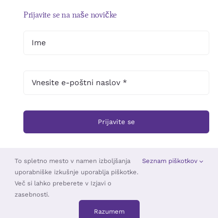
Prijavite se na naše novičke
Prijavite se
To spletno mesto v namen izboljšanja
Seznam piškotkov
uporabniške izkušnje uporablja piškotke.
© 2025 •
Založba Triskelion
• Vse pravice pridržane •
TOUCHSTUDIO
Več si lahko preberete v Izjavi o
zasebnosti.
Razumem