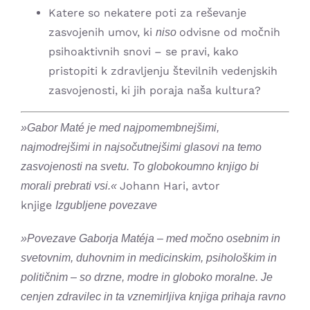
Katere so nekatere poti za reševanje
zasvojenih umov, ki
odvisne od močnih
niso
psihoaktivnih snovi – se pravi, kako
pristopiti k zdravljenju številnih vedenjskih
zasvoje­nosti, ki jih poraja naša kultura?
»Gabor Maté je med najpomembnejšimi,
najmodrejšimi in najsočutnejšimi glasovi na temo
zasvojenosti na svetu. To globokoumno knjigo bi
Johann Hari, avtor
morali prebrati vsi.«
knjige
Izgubljene povezave
»Povezave Gaborja Matéja – med močno osebnim in
svetovnim, duhovnim in medicinskim, psihološkim in
političnim – so drzne, modre in globoko moralne. Je
cenjen zdravilec in ta vznemirljiva knjiga prihaja ravno