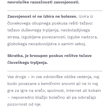
nevrološke razsežnosti zasvojenosti.
Zasvojenost ni ne izbira ne bolezen.
Izvira iz
človekovega obupnega poskusa rešiti težavo:
težavo duševnega trpljenja, neobvladljivega
stresa, izgubljene povezanosti, izgube nadzora,
globokega nezadovoljstva s samim seboj.
Skratka, je brezupen poskus rešitve težave
človeškega trpljenja.
Vse droge – in vse odvisniške oblike vedenja, naj
bodo povezane s kemičnimi snovmi ali ne in naj
gre za igre na srečo, spolnost, internet ali kokain
– neposredno blažijo bolečino ali pa odvračajo
pozornost od nje.