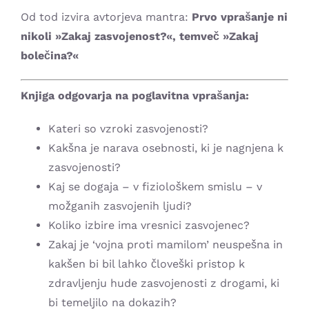
Od tod izvira avtorjeva mantra:
Prvo vprašanje ni
nikoli »Zakaj zasvojenost?«, temveč »Zakaj
bolečina?«
Knjiga odgovarja na poglavitna vprašanja:
Kateri so vzroki zasvojenosti?
Kakšna je narava osebnosti, ki je nagnjena k
zasvojenosti?
Kaj se dogaja – v fiziološkem smislu – v
možganih zasvojenih ljudi?
Koliko izbire ima vresnici zasvojenec?
Zakaj je ‘vojna proti mamilom’ neuspešna in
kakšen bi bil lahko človeški pristop k
zdravljenju hude zasvojenosti z drogami, ki
bi temeljilo na dokazih?