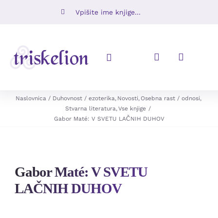
Skip
Iskalni
to
niz:
content
Toggle
Navigation
Knjige
Naslovnica
Duhovnost / ezoterika
Novosti
Osebna rast / odnosi
Stvarna literatura
Vse knjige
Gabor Maté: V SVETU LAČNIH DUHOV
Napovedujemo
Revije
Gabor Maté: V SVETU
Ugodno
LAČNIH DUHOV
O nas