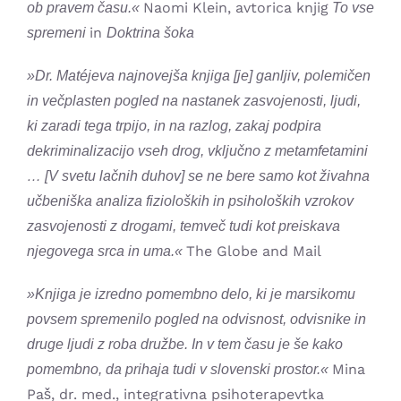
Naomi Klein, avtorica knjig
ob pravem času.«
To vse
in
spremeni
Doktrina šoka
»Dr. Matéjeva najnovejša knjiga [je] ganljiv, polemičen
in večplasten pogled na nastanek zasvojenosti, ljudi,
ki zaradi tega trpijo, in na razlog, zakaj podpira
dekriminalizacijo vseh drog, vključno z metamfetamini
… [V svetu lačnih duhov] se ne bere samo kot živahna
učbeniška analiza fizioloških in psiholoških vzrokov
zasvojenosti z drogami, temveč tudi kot preiskava
The Globe and Mail
njegovega srca in uma.«
»Knjiga je izredno pomembno delo, ki je marsikomu
povsem spremenilo pogled na odvisnost, odvisnike in
druge ljudi z roba družbe. In v tem času je še kako
Mina
pomembno, da prihaja tudi v slovenski prostor.«
Paš, dr. med., integrativna psihoterapevtka