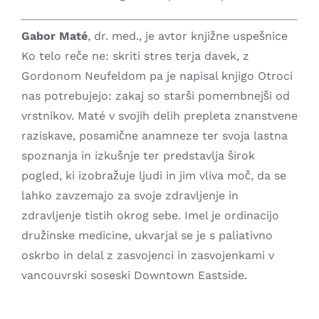
Gabor Maté
, dr. med., je avtor knjižne uspešnice
Ko telo reče ne: skriti stres terja davek, z
Gordonom Neufeldom pa je napisal knjigo Otroci
nas potrebujejo: zakaj so starši pomembnejši od
vrstnikov. Maté v svojih delih prepleta znanstvene
raziskave, posamične anamneze ter svoja lastna
spoznanja in izkušnje ter predstavlja širok
pogled, ki izobražuje ljudi in jim vliva moč, da se
lahko zavzemajo za svoje zdravljenje in
zdravljenje tistih okrog sebe. Imel je ordinacijo
družinske medicine, ukvarjal se je s paliativno
oskrbo in delal z zasvojenci in zasvojenkami v
vancouvrski soseski Downtown Eastside.