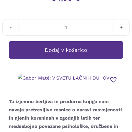
Gabor
Maté:
V
Dodaj v košarico
SVETU
LAČNIH
DUHOV
količina
Ta izjemno berljiva in prodorna knjiga nam
navaja pretresljive resnice o naravi zasvojenosti
in njenih koreninah v zgodnjih letih ter
medsebojno povezane psihološke, družbene in