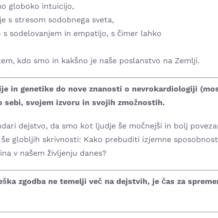
o globoko intuicijo,
je s stresom sodobnega sveta,
o s sodelovanjem in empatijo, s čimer lahko
 tem, kdo smo in kakšno je naše poslanstvo na Zemlji.
ije in genetike do nove znanosti o nevrokardiologiji (m
 o sebi, svojem izvoru in svojih zmožnostih.
udari dejstvo, da smo kot ljudje še močnejši in bolj povez
 še globljih skrivnosti: Kako prebuditi izjemne sposobnost
ina v našem življenju danes?
eška zgodba ne temelji več na dejstvih, je čas za spreme