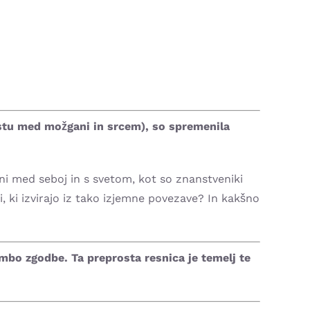
ostu med možgani in srcem), so spremenila
ani med seboj in s svetom, kot so znanstveniki
i, ki izvirajo iz tako izjemne povezave? In kakšno
mbo zgodbe. Ta preprosta resnica je temelj te