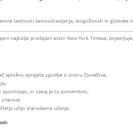
jemne lastnosti samozdravljenja, dolgoživosti in globoke in
ajeni najbolje prodajani avtor New York Timesa, pojasnjuje
eč splošno sprejete zgodbe o izvoru človeštva,
ja,
se spominjajo, in zakaj je to pomembno,
a znanost,
očletja učijo starodavna učenja.
eli: