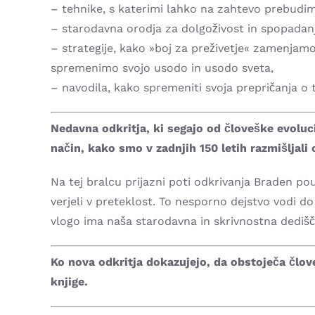
– tehnike, s katerimi lahko na zahtevo prebudim
– starodavna orodja za dolgoživost in spopadan
– strategije, kako »boj za preživetje« zamenjam
spremenimo svojo usodo in usodo sveta,
– navodila, kako spremeniti svoja prepričanja o
Nedavna odkritja, ki segajo od človeške evoluc
način, kako smo v zadnjih 150 letih razmišljali
Na tej bralcu prijazni poti odkrivanja Braden po
verjeli v preteklost. To nesporno dejstvo vodi do
vlogo ima naša starodavna in skrivnostna dedišč
Ko nova odkritja dokazujejo, da obstoječa člov
knjige.