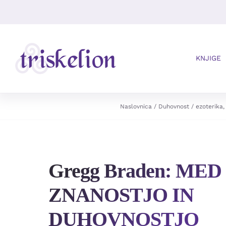
Skip
to
content
KNJIGE
Naslovnica
Duhovnost / ezoterika
Gregg Braden: MED
ZNANOSTJO IN
DUHOVNOSTJO