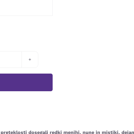
O
TJO
v preteklosti dosegali redki menihi, nune in mistiki, dej