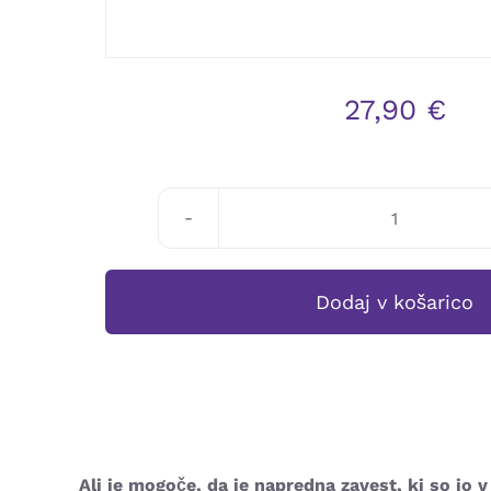
27,90
€
Gregg
Braden:
MED
Dodaj v košarico
ZNANOSTJ
IN
DUHOVNOS
količina
Ali je mogoče, da je napredna zavest, ki so jo 