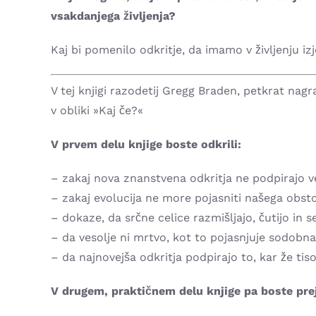
vsakdanjega življenja?
Kaj bi pomenilo odkritje, da imamo v življenju iz
V tej knjigi razodetij Gregg Braden, petkrat nagr
v obliki »Kaj če?«
V prvem delu knjige boste odkrili:
– zakaj nova znanstvena odkritja ne podpirajo v
– zakaj evolucija ne more pojasniti našega obsto
– dokaze, da srčne celice razmišljajo, čutijo in 
– da vesolje ni mrtvo, kot to pojasnjuje sodobn
– da najnovejša odkritja podpirajo to, kar že tis
V drugem, praktičnem delu knjige pa boste prej