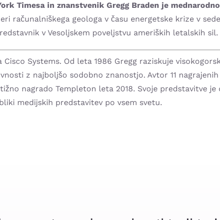
 York Timesa in znanstvenik Gregg Braden je mednarodno 
eri računalniškega geologa v času energetske krize v sedem
redstavnik v Vesoljskem poveljstvu ameriških letalskih sil.
 za Cisco Systems. Od leta 1986 Gregg raziskuje visokogor
nosti z najboljšo sodobno znanostjo. Avtor 11 nagrajenih knj
stižno nagrado Templeton leta 2018. Svoje predstavitve je
bliki medijskih predstavitev po vsem svetu.