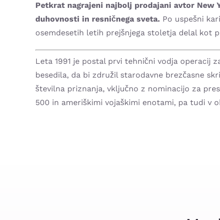
Petkrat nagrajeni najbolj prodajani avtor New
duhovnosti in resničnega sveta.
Po uspešni kari
osemdesetih letih prejšnjega stoletja delal kot p
Leta 1991 je postal prvi tehnični vodja operacij
besedila, da bi združil starodavne brezčasne skriv
številna priznanja, vključno z nominacijo za pre
500 in ameriškimi vojaškimi enotami, pa tudi v o