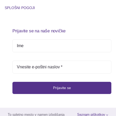
SPLOŠNI POGOJI
Prijavite se na naše novičke
Prijavite se
To spletno mesto v namen izboljšanja
Seznam piškotkov
© 2025 •
Založba Triskelion
• Vse pravice pridržane •
TOUCHSTUDIO