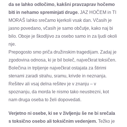
da se lahko odločimo, kakšni pravzaprav hočemo
biti in nehamo spreminjati druge.
JAZ HOČEM in TI
MORAŠ lahko srečamo kjerkoli vsak dan. Včasih je
jasno povedano, včasih je samo občutje, kako naj bi
bilo. Oboje je škodljivo za osebo samo in za ljudi okoli
nje.
Prepogosto smo priča družinskim tragedijam. Zadaj je
zgodovina odnosa, ki je bil boleč, največkrat toksičen.
Bolečina in trpljenje največkrat ostajata za štirimi
stenami zaradi strahu, sramu, krivde in neznanja.
Rešitev ali vsaj delna rešitev je v znanju – v
spoznanju, da morda le nismo tako neustrezni, kot
nam druga oseba to želi dopovedati.
Verjetno ni osebe, ki se v življenju še ne bi srečala
s toksično osebo ali toksičnim vedenjem.
Težko je