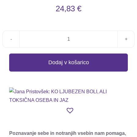
24,83
€
Jana
Pristovšek:
KO
Dodaj v košarico
LJUBEZEN
BOLI,
ALI
TOKSIČNA
OSEBA
IN
JAZ
količina
Poznavanje sebe in notranjih vsebin nam pomaga,