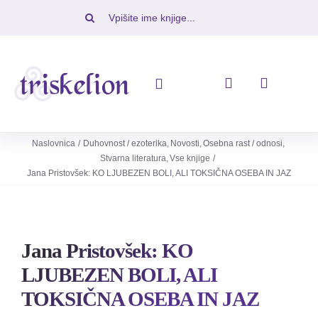
Skip
Iskalni
to
niz:
content
Toggle
Navigation
Knjige
Naslovnica
Duhovnost / ezoterika
Novosti
Osebna rast / odnosi
Stvarna literatura
Vse knjige
Jana Pristovšek: KO LJUBEZEN BOLI, ALI TOKSIČNA OSEBA IN JAZ
Napovedujemo
Revije
Jana Pristovšek: KO
Ugodno
LJUBEZEN BOLI, ALI
TOKSIČNA OSEBA IN JAZ
O nas