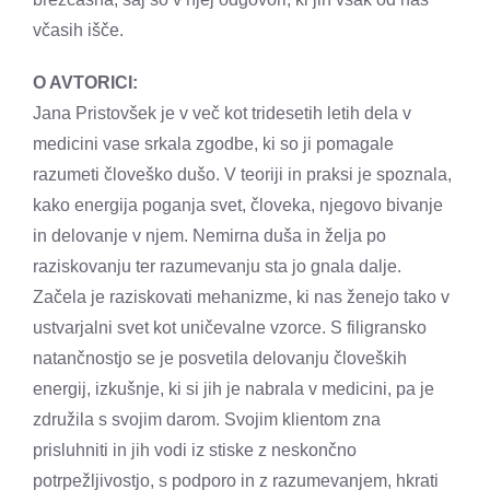
včasih išče.
O AVTORICI:
Jana Pristovšek je v več kot tridesetih letih dela v
medicini vase srkala zgodbe, ki so ji pomagale
razumeti človeško dušo. V teoriji in praksi je spoznala,
kako energija poganja svet, človeka, njegovo bivanje
in delovanje v njem. Nemirna duša in želja po
raziskovanju ter razumevanju sta jo gnala dalje.
Začela je raziskovati mehanizme, ki nas ženejo tako v
ustvarjalni svet kot uničevalne vzorce. S filigransko
natančnostjo se je posvetila delovanju človeških
energij, izkušnje, ki si jih je nabrala v medicini, pa je
združila s svojim darom. Svojim klientom zna
prisluhniti in jih vodi iz stiske z neskončno
potrpežljivostjo, s podporo in z razumevanjem, hkrati