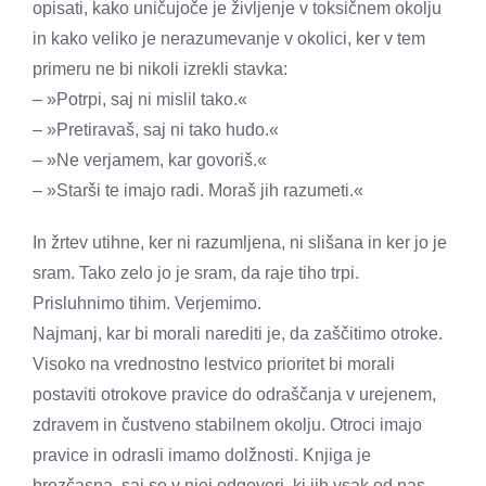
opisati, kako uničujoče je življenje v toksičnem okolju
in kako veliko je nerazumevanje v okolici, ker v tem
primeru ne bi nikoli izrekli stavka:
– »Potrpi, saj ni mislil tako.«
– »Pretiravaš, saj ni tako hudo.«
– »Ne verjamem, kar govoriš.«
– »Starši te imajo radi. Moraš jih razumeti.«
In žrtev utihne, ker ni razumljena, ni slišana in ker jo je
sram. Tako zelo jo je sram, da raje tiho trpi.
Prisluhnimo tihim. Verjemimo.
Najmanj, kar bi morali narediti je, da zaščitimo otroke.
Visoko na vrednostno lestvico prioritet bi morali
postaviti otrokove pravice do odraščanja v urejenem,
zdravem in čustveno stabilnem okolju. Otroci imajo
pravice in odrasli imamo dolžnosti. Knjiga je
brezčasna, saj so v njej odgovori, ki jih vsak od nas