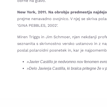
obrne na glavo.
New York, 2011. Na obrobju predmestja najdejo 
prejme nenavadno ovojnico. V njej se skriva pola
‘GINA PEBBLES, 2002’.
Miren Triggs in Jim Schmoer, njen nekdanji profe
seznanita s skrivnostno versko ustanovo in z nap
poslal polaroidni posnetek in, kar je najpomem
»Javier Castillo je nedvomno nov fenomen evrop
»Delo Javierja Castilla, ki bralca pritegne že v 