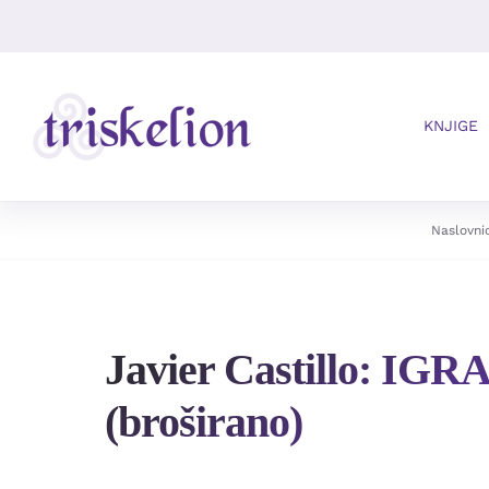
Skip
to
content
KNJIGE
Naslovni
Javier Castillo: IG
(broširano)