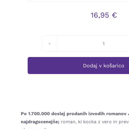
16,95
€
Javier
Castillo:
IGRA
Dodaj v košarico
DUŠE
(broširano)
količina
Po 1.700.000 doslej prodanih izvodih romanov Jav
najdragocenejše;
roman, ki kocka z vero in preva