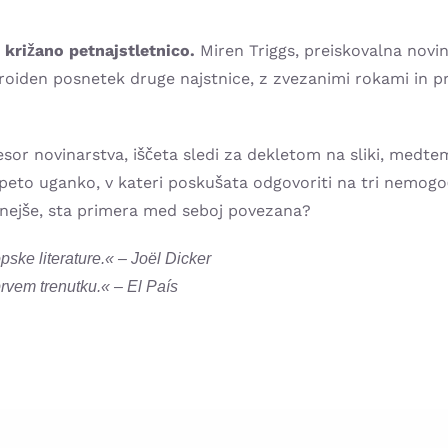
križano petnajstletnico.
Miren Triggs, preiskovalna novi
roiden posnetek druge najstnice, z zvezanimi rokami in pr
sor novinarstva, iščeta sledi za dekletom na sliki, medte
eto uganko, v kateri poskušata odgovoriti na tri nemogoča
bnejše, sta primera med seboj povezana?
ske literature.« – Joël Dicker
prvem trenutku.« – El País