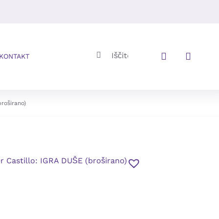
Iskalni
KONTAKT
niz:
roširano)