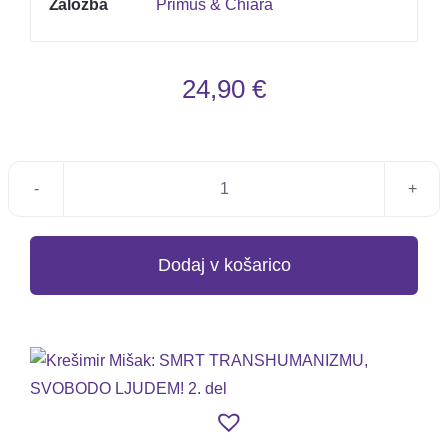
Založba
Primus & Chiara
24,90
€
Krešimir
Mišak:
SMRT
Dodaj v košarico
TRANSHUMANIZMU,
SVOBODO
LJUDEM!
2.
del
količina