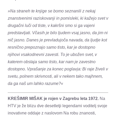
»Na straneh te knjige se bomo seznanili z nekaj
znanstvenimi raziskovanji in pomisleki, ki kažejo svet v
drugačni luči od tiste, v kakršni smo si ga vajeni
predstavljati. Včasih je bilo ljudem vsaj jasno, da jim ni
nič jasno. Danes je prevladujoča navada, da ljudje kot
resnično prepoznajo samo tisto, kar je dostopno
njihovi vsakodnevni zavesti. To je ubožen svet, v
katerem obstaja samo tisto, kar nam je zavestno
dostopno. Vprašanje za konec poglavja: Bi raje živeli v
svetu, polnem skrivnosti, ali v nekem tako majhnem,
da ga naš um lahko razume?«
KREŠIMIR MIŠAK je rojen v Zagrebu leta 1972.
Na
HTV je že blizu dve desetletji legendarni voditelj svoje
inovativne oddaje z naslovom Na robu znanosti,