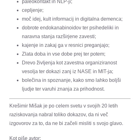
paleokontakt in NLP-ji;
cepljenje;
moč idej, kult informacij in digitalna demenca;
dobrote endokanabinoidov ter psihedeliki in
naravna stanja razširjene zavesti;
kajenje in zakaj ga v resnici preganjajo;
Zlata doba in vse dobe prej ter potem;
Drevo življenja kot zavestna organiziranost
vesolja ter dokazi zanj iz NASE in MIT-ja;
bolečina in spoznanje, kako smo lahko boljši
ljudje ter varuhi znanja za prihodnost.
Krešimir Mišak je po celem svetu v svojih 20 letih
raziskovanja nabral toliko dokazov, da ni več
izgovorov za to, da ne bi začeli misliti s svojo glavo.
Kot piše avtor: