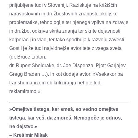
priljubljene tudi v Sloveniji. Raziskuje na križiščih
naravoslovnih in družboslovnih znanosti, okoljske
problematike, tehnologije ter njenega vpliva na zdravje
in družbo, odkriva skrita znanja ter skrite dejavnosti
korporacij in vlad, ter tako spodbuja k razvoju zavesti.
Gostil je že tudi najvidnejše avtoritete z vsega sveta
(dr. Bruce Lipton,
dr. Rupert Sheldrake, dr. Joe Dispenza, Pjotr Garjajev,
Gregg Braden …). In kot dodaja avtor: »Vsekakor pa
transhumanizem ob kritiziranju nehote tudi
reklamiramo.«
»Omejitve tistega, kar smeš, so vedno omejitve
tistega, kar veš, da zmoreš. Nemogoče je odnos,
ne dejstvo.«
– Krešimir Mišak