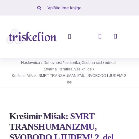
Skip
Iskalni
to
niz:
content
Toggle
Navigation
Knjige
Naslovnica
Duhovnost / ezoterika
Osebna rast / odnosi
Stvarna literatura
Vse knjige
Krešimir Mišak: SMRT TRANSHUMANIZMU, SVOBODO LJUDEM! 2.
Napovedujemo
del
Revije
Ugodno
Krešimir Mišak: SMRT
TRANSHUMANIZMU,
O nas
SVOBODO LJUDEM! 2. del