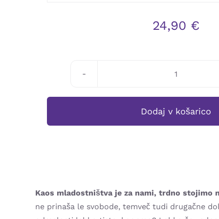
24,90
€
Linn
Skåber:
LETA
Dodaj v košarico
SO
ŠTEVILKE
količina
Kaos mladostništva je za nami, trdno stojimo 
ne prinaša le svobode, temveč tudi drugačne dolžn