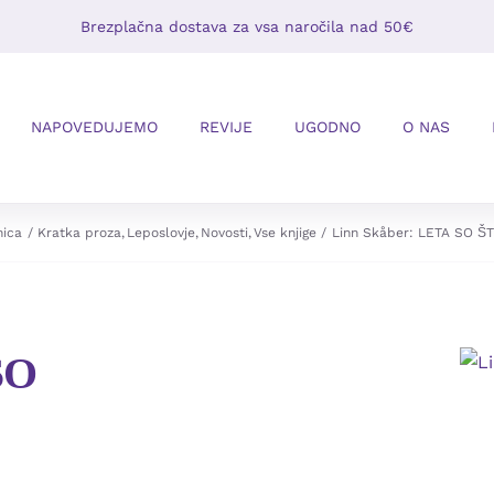
Brezplačna dostava za vsa naročila nad 50€
NAPOVEDUJEMO
REVIJE
UGODNO
O NAS
nica
Kratka proza
Leposlovje
Novosti
Vse knjige
Linn Skåber: LETA SO Š
SO