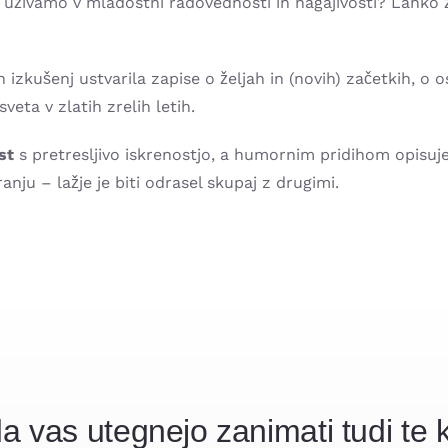
 uživamo v mladostni radovednosti in nagajivosti? Lahko 
h izkušenj ustvarila zapise o željah in (novih) začetkih, o o
sveta v zlatih zrelih letih.
st
s pretresljivo iskrenostjo, a humornim pridihom opisuje 
anju – lažje je biti odrasel skupaj z drugimi.
a vas utegnejo zanimati tudi te k