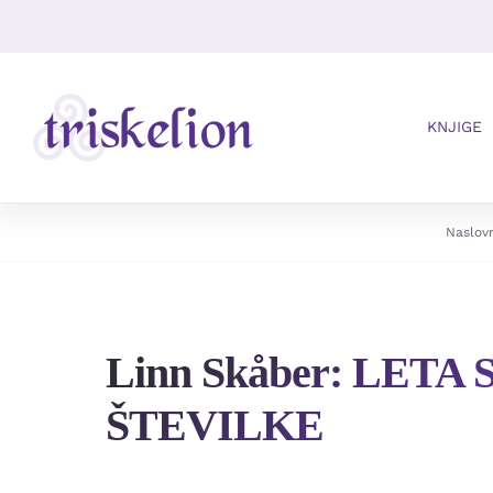
Skip
to
content
KNJIGE
Naslov
Linn Skåber: LETA 
ŠTEVILKE