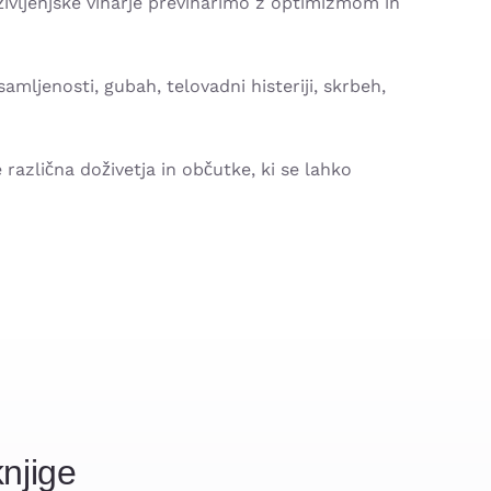
življenjske viharje previharimo z optimizmom in
samljenosti, gubah, telovadni histeriji, skrbeh,
različna doživetja in občutke, ki se lahko
njige