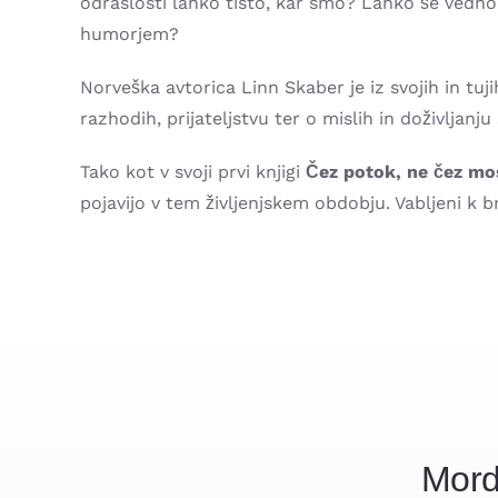
odraslosti lahko tisto, kar smo? Lahko še vedno
humorjem?
Norveška avtorica Linn Skaber je iz svojih in tuji
razhodih, prijateljstvu ter o mislih in doživljanju 
Tako kot v svoji prvi knjigi
Čez potok, ne čez mo
pojavijo v tem življenjskem obdobju. Vabljeni k br
Mord