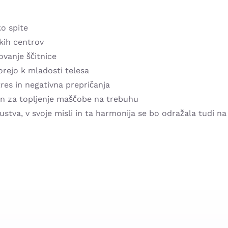
o spite
kih centrov
vanje ščitnice
rejo k mladosti telesa
res in negativna prepričanja
en za topljenje maščobe na trebuhu
čustva, v svoje misli in ta harmonija se bo odražala tudi n