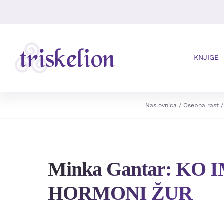
Skip
to
content
KNJIGE
Naslovnica
Osebna rast /
Minka Gantar: KO 
HORMONI ŽUR