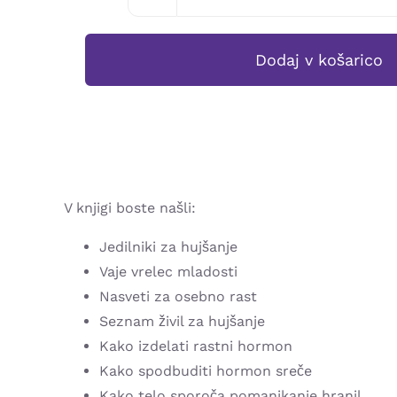
Minka
Gantar:
KO
Dodaj v košarico
IMAJO
HORMONI
ŽUR
količina
V knjigi boste našli:
Jedilniki za hujšanje
Vaje vrelec mladosti
Nasveti za osebno rast
Seznam živil za hujšanje
Kako izdelati rastni hormon
Kako spodbuditi hormon sreče
Kako telo sporoča pomanjkanje hranil