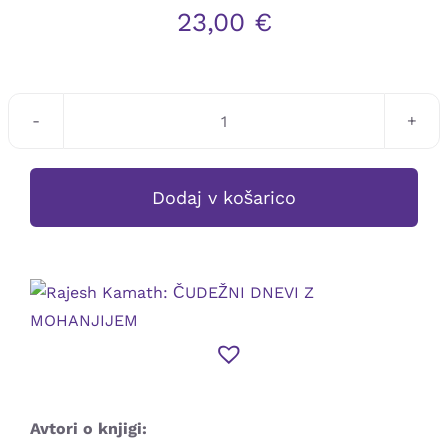
23,00
€
Rajesh
Kamath:
ČUDEŽNI
Dodaj v košarico
DNEVI
Z
MOHANJIJEM
količina
Avtori o knjigi: