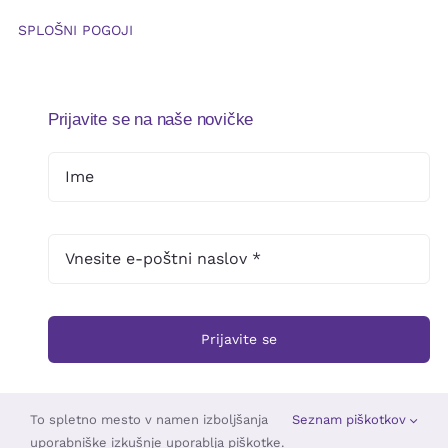
SPLOŠNI POGOJI
Prijavite se na naše novičke
Prijavite se
To spletno mesto v namen izboljšanja
Seznam piškotkov
uporabniške izkušnje uporablja piškotke.
© 2025 •
Založba Triskelion
• Vse pravice pridržane •
TOUCHSTUDIO