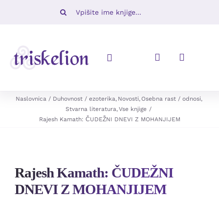
Skip
Iskalni
to
niz:
content
Toggle
Navigation
Knjige
Naslovnica
Duhovnost / ezoterika
Novosti
Osebna rast / odnosi
Stvarna literatura
Vse knjige
Rajesh Kamath: ČUDEŽNI DNEVI Z MOHANJIJEM
Napovedujemo
Revije
Rajesh Kamath: ČUDEŽNI
Ugodno
DNEVI Z MOHANJIJEM
O nas