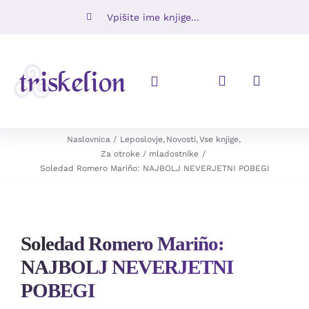
Skip
Iskalni
to
niz:
content
Toggle
Navigation
Knjige
Naslovnica
Leposlovje
Novosti
Vse knjige
Za otroke / mladostnike
Soledad Romero Mariño: NAJBOLJ NEVERJETNI POBEGI
Napovedujemo
Revije
Soledad Romero Mariño:
Ugodno
NAJBOLJ NEVERJETNI
POBEGI
O nas