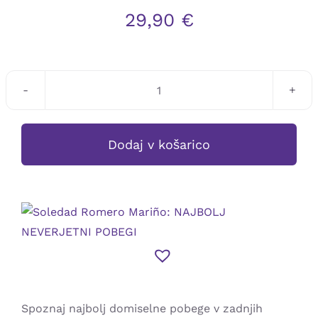
29,90
€
Soledad
Romero
Mariño:
Dodaj v košarico
NAJBOLJ
NEVERJETNI
POBEGI
količina
Spoznaj najbolj domiselne pobege v zadnjih