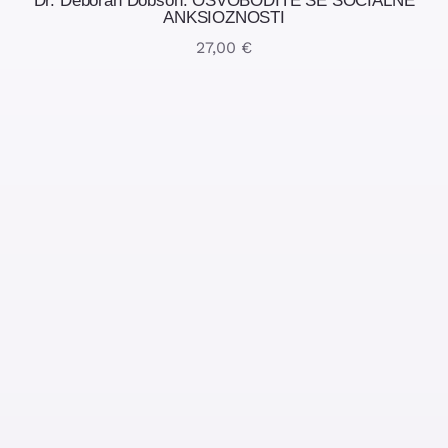
Dr. Deborah Dobson: OSVOBODITE SE SOCIALNE
ANKSIOZNOSTI
27,00
€