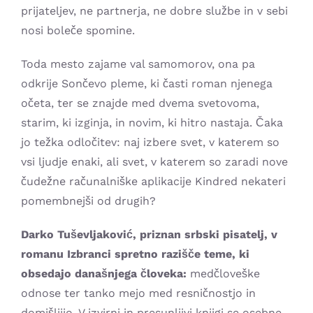
prijateljev, ne partnerja, ne dobre službe in v sebi
nosi boleče spomine.
Toda mesto zajame val samomorov, ona pa
odkrije Sončevo pleme, ki časti roman njenega
očeta, ter se znajde med dvema svetovoma,
starim, ki izginja, in novim, ki hitro nastaja. Čaka
jo težka odločitev: naj izbere svet, v katerem so
vsi ljudje enaki, ali svet, v katerem so zaradi nove
čudežne računalniške aplikacije Kindred nekateri
pomembnejši od drugih?
Darko Tuševljaković, priznan srbski pisatelj, v
romanu Izbranci spretno razišče teme, ki
obsedajo današnjega človeka:
medčloveške
odnose ter tanko mejo med resničnostjo in
domišljijo. V izvirni in presunljivi knjigi se osebne