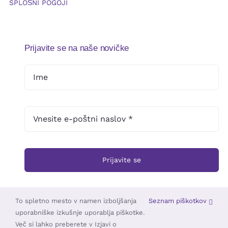
SPLOŠNI POGOJI
Prijavite se na naše novičke
Prijavite se
To spletno mesto v namen izboljšanja
Seznam piškotkov
uporabniške izkušnje uporablja piškotke.
© 2025 •
Založba Triskelion
• Vse pravice pridržane •
TOUCHSTUDIO
Več si lahko preberete v Izjavi o