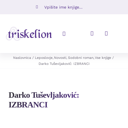
Skip
Iskalni
to
niz:
content
Toggle
Navigation
Knjige
Naslovnica
Leposlovje
Novosti
Sodobni roman
Vse knjige
Darko Tuševljaković: IZBRANCI
Napovedujemo
Revije
Darko Tuševljaković:
IZBRANCI
Ugodno
O nas