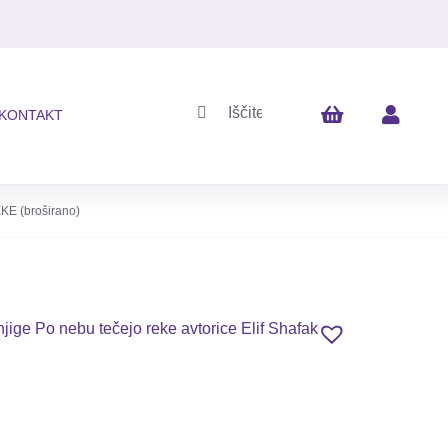
Iskalni
KONTAKT
niz:
KE (broširano)