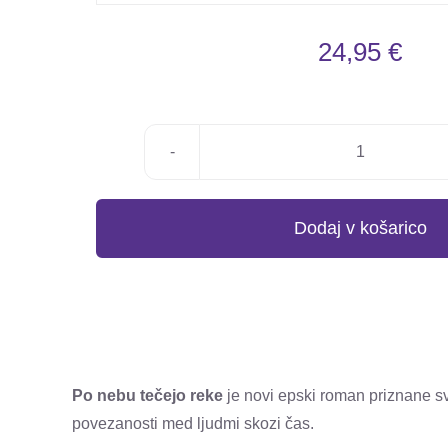
24,95
€
Elif
Shafak:
PO
Dodaj v košarico
NEBU
TEČEJO
REKE
(broširano)
količina
Po nebu tečejo reke
je novi epski roman priznane s
povezanosti med ljudmi skozi čas.