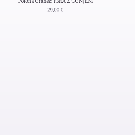
Polona Grahek: IGRA Z OGNJEM
29,00
€