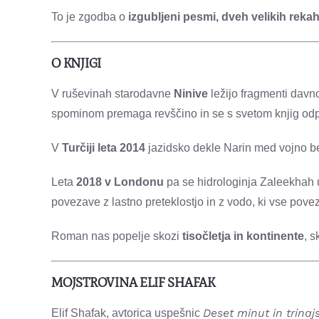
To je zgodba o
izgubljeni pesmi, dveh velikih rekah 
O KNJIGI
V ruševinah starodavne
Ninive
ležijo fragmenti dav
spominom premaga revščino in se s svetom knjig odpr
V
Turčiji leta 2014
jazidsko dekle Narin med vojno bež
Leta
2018 v Londonu
pa se hidrologinja Zaleekhah u
povezave z lastno preteklostjo in z vodo, ki vse pove
Roman nas popelje skozi
tisočletja in kontinente
, s
MOJSTROVINA ELIF SHAFAK
Deset minut in trinaj
Elif Shafak, avtorica uspešnic