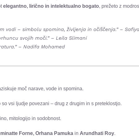
ot
elegantno, lirično in intelektualno bogato
, prežeto z modros
m vodi – simbolu spomina, življenja in očiščenja.” –
Safiya
 vrhuncu svojih moči.” –
Leila Slimani
ratura.” –
Nadifa Mohamed
 raziskuje moč narave, vode in spomina.
 so vsi ljudje povezani – drug z drugim in s preteklostjo.
ino, mitologijo in sodobnost.
minatte Forne, Orhana Pamuka
in
Arundhati Roy
.