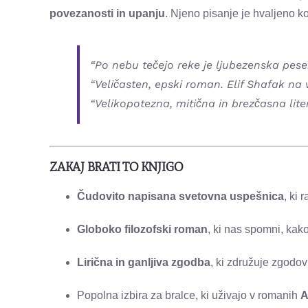
povezanosti in upanju
. Njeno pisanje je hvaljeno k
“Po nebu tečejo reke je ljubezenska pese
“Veličasten, epski roman. Elif Shafak na
“Velikopotezna, mitična in brezčasna lite
ZAKAJ BRATI TO KNJIGO
Čudovito napisana svetovna uspešnica
, ki
Globoko filozofski roman
, ki nas spomni, kako
Lirična in ganljiva zgodba
, ki združuje zgodov
Popolna izbira za bralce, ki uživajo v romanih
A