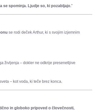
 se spominja. Ljudje so, ki pozabljajo.
”
donu
se rodi deček Arthur, ki s svojim izjemnim
 življenja – dokler ne odkrije presenetljive
sveta – kot voda, ki teče brez konca.
tično in globoko pripoved o človečnosti,