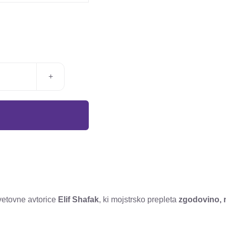
vetovne avtorice
Elif Shafak
, ki mojstrsko prepleta
zgodovino, m