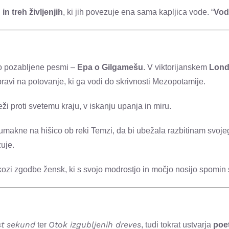
in treh življenjih
, ki jih povezuje ena sama kapljica vode. “
Voda
no pozabljene pesmi –
Epa o Gilgamešu
. V viktorijanskem
Lon
avi na potovanje, ki ga vodi do skrivnosti Mezopotamije.
i proti svetemu kraju, v iskanju upanja in miru.
makne na hišico ob reki Temzi, da bi ubežala razbitinam svojega
zuje.
kozi zgodbe žensk, ki s svojo modrostjo in močjo nosijo spomin 
st sekund
Otok izgubljenih dreves
ter
, tudi tokrat ustvarja
poe