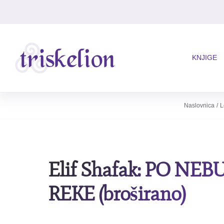
Skip
to
content
KNJIGE
Naslovnica
L
Elif Shafak: PO NE
REKE (broširano)