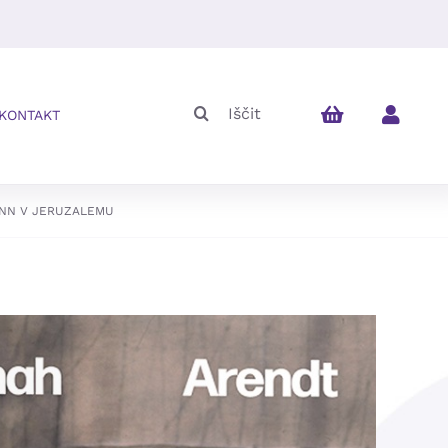
Iskalni
KONTAKT
niz:
ANN V JERUZALEMU