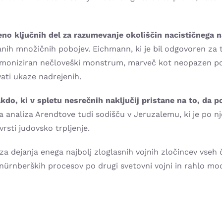
 ključnih del za razumevanje okoliščin nacističnega n
anih množičnih pobojev. Eichmann, ki je bil odgovoren za 
emoniziran nečloveški monstrum, marveč kot neopazen pos
vati ukaze nadrejenih.
o, ki v spletu nesrečnih naključij pristane na to, da po
ra analiza Arendtove tudi sodišču v Jeruzalemu, ki je po n
rsti judovsko trpljenje.
za dejanja enega najbolj zloglasnih vojnih zločincev vseh 
i nürnberških procesov po drugi svetovni vojni in rahlo mo