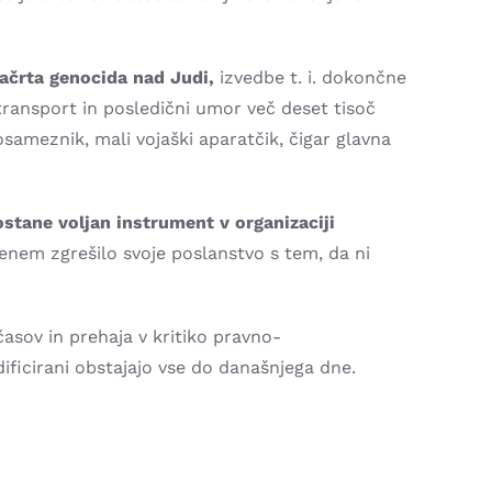
ačrta genocida nad Judi,
izvedbe t. i. dokončne
transport in posledični umor več deset tisoč
ameznik, mali vojaški aparatčik, čigar glavna
stane voljan instrument v organizaciji
jenem zgrešilo svoje poslanstvo s tem, da ni
časov in prehaja v kritiko pravno-
dificirani obstajajo vse do današnjega dne.