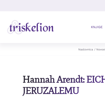
Skip
to
content
KNJIGE
Naslovnica
Novost
Hannah Arendt: E
JERUZALEMU