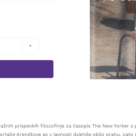
MU
ažnih prispevkih filozofinje za časopis The New Yorker s 
aže Arendtove so v javnosti dvignile obilo prahu, zato se