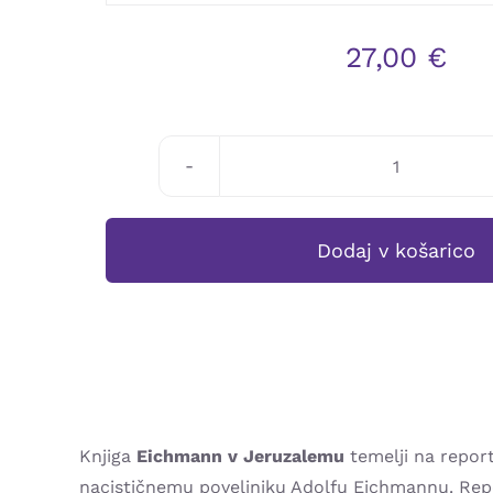
27,00
€
Hannah
Arendt:
EICHMANN
Dodaj v košarico
V
JERUZALE
količina
Knjiga
Eichmann v Jeruzalemu
temelji na report
nacističnemu poveljniku Adolfu Eichmannu. Report