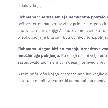
izdajo v knjigi.
Eichmann v Jeruzalemu je nemudoma postalo eno
rešitve ter mehanizmov zla v primerih organizir
Judov, se nam v knjigi Arendtove ne kaže kot d
preokupacija je bila čim bolj učinkovito izpolnje
Eichmann utegne biti po mnenju Arendtove vsakd
množičnega pobijanja.
Po drugi strani velja ost
zasledovalo Eichmannovih dejanj, temveč v prvi v
S tem pričujoča knjiga prerašča analizo vzgibov 
institucionalnih vzvodov, ki so nastali na osnov