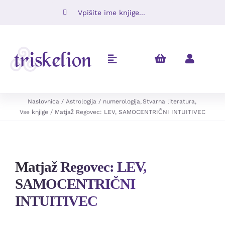
Skip
Iskalni
to
niz:
content
Toggle
Navigation
Knjige
Naslovnica
Astrologija / numerologija
Stvarna literatura
Vse knjige
Matjaž Regovec: LEV, SAMOCENTRIČNI INTUITIVEC
Napovedujemo
Revije
Matjaž Regovec: LEV,
SAMOCENTRIČNI
Ugodno
INTUITIVEC
O nas