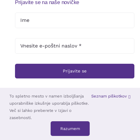
Prijavite se na naše novičke
Prijavite se
To spletno mesto v namen izboljšanja
Seznam piškotkov
uporabniške izkušnje uporablja piškotke.
© 2025 •
Založba Triskelion
• Vse pravice pridržane •
TOUCHSTUDIO
Več si lahko preberete v Izjavi o
zasebnosti.
Razumem