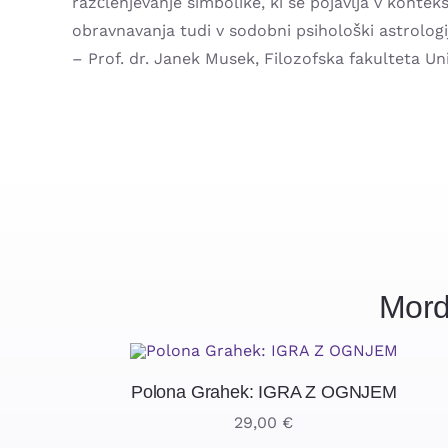
razčlenjevanje simbolike, ki se pojavlja v konteks
obravnavanja tudi v sodobni psihološki astrologi
– Prof. dr. Janek Musek, Filozofska fakulteta Uni
Mord
Polona Grahek: IGRA Z OGNJEM
29,00
€