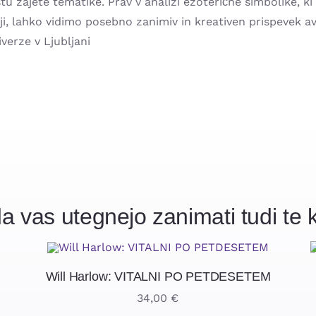
tu zajete tematike. Prav v analizi ezoterične simbolike, ki 
ji, lahko vidimo posebno zanimiv in kreativen prispevek av
verze v Ljubljani
a vas utegnejo zanimati tudi te k
Will Harlow: VITALNI PO PETDESETEM
34,00
€