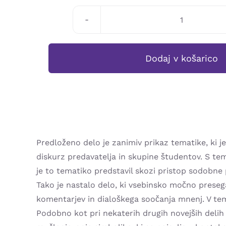
Matjaž
Regovec:
POTOVANJ
Dodaj v košarico
SKOZI
JUNGOV
MYSTERIU
IV
količina
Predloženo delo je zanimiv prikaz tematike, ki j
diskurz predavatelja in skupine študentov. S te
je to tematiko predstavil skozi pristop sodobne
Tako je nastalo delo, ki vsebinsko močno presega
komentarjev in dialoškega soočanja mnenj. V tem
Podobno kot pri nekaterih drugih novejših delih 