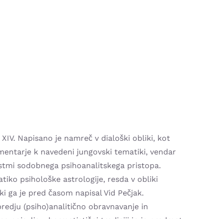
IV. Napisano je namreč v dialoški obliki, kot
mentarje k navedeni jungovski tematiki, vendar
ostmi sodobnega psihoanalitskega pristopa.
iko psihološke astrologije, resda v obliki
i ga je pred časom napisal Vid Pečjak.
redju (psiho)analitično obravnavanje in