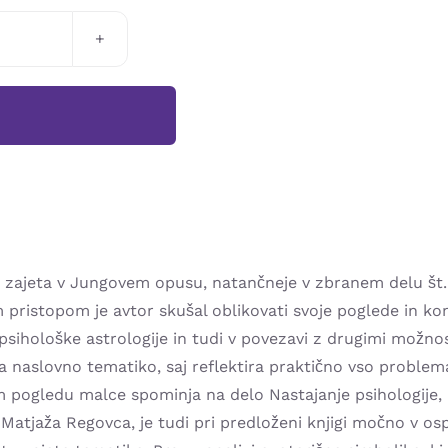
E
M
e zajeta v Jungovem opusu, natančneje v zbranem delu št. X
m pristopom je avtor skušal oblikovati svoje poglede in ko
 psihološke astrologije in tudi v povezavi z drugimi možn
 naslovno tematiko, saj reflektira praktično vso problemat
 pogledu malce spominja na delo Nastajanje psihologije, k
Matjaža Regovca, je tudi pri predloženi knjigi močno v osp