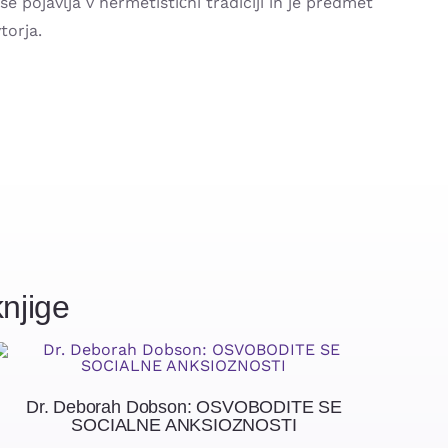
se pojavlja v hermetistični tradiciji in je predmet
torja.
njige
Dr. Deborah Dobson: OSVOBODITE SE
SOCIALNE ANKSIOZNOSTI