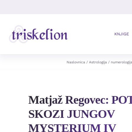
Skip
to
content
KNJIGE
Naslovnica
Astrologija / numerologij
Matjaž Regovec: P
SKOZI JUNGOV
MYSTERIUM IV