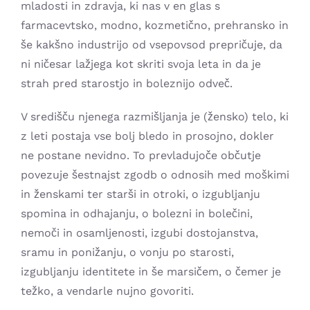
mladosti in zdravja, ki nas v en glas s
farmacevtsko, modno, kozmetično, prehransko in
še kakšno industrijo od vsepovsod prepričuje, da
ni ničesar lažjega kot skriti svoja leta in da je
strah pred starostjo in boleznijo odveč.
V središču njenega razmišljanja je (žensko) telo, ki
z leti postaja vse bolj bledo in prosojno, dokler
ne postane nevidno. To prevladujoče občutje
povezuje šestnajst zgodb o odnosih med moškimi
in ženskami ter starši in otroki, o izgubljanju
spomina in odhajanju, o bolezni in bolečini,
nemoči in osamljenosti, izgubi dostojanstva,
sramu in ponižanju, o vonju po starosti,
izgubljanju identitete in še marsičem, o čemer je
težko, a vendarle nujno govoriti.