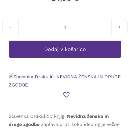
Slavenka
Drakulić:
NEVIDNA
Dodaj v košarico
ŽENSKA
IN
DRUGE
ZGODBE
količina
Slavenka Drakulić v knjigi
Nevidna ženska in
druge zgodbe
zaplava proti toku ideologije večne