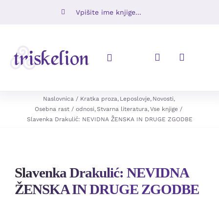
Skip
Iskalni
to
niz:
content
Toggle
Navigation
Knjige
Naslovnica
Kratka proza
Leposlovje
Novosti
Osebna rast / odnosi
Stvarna literatura
Vse knjige
Slavenka Drakulić: NEVIDNA ŽENSKA IN DRUGE ZGODBE
Napovedujemo
Revije
Slavenka Drakulić: NEVIDNA
Ugodno
ŽENSKA IN DRUGE ZGODBE
O nas