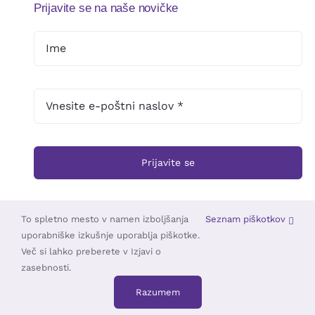
Prijavite se na naše novičke
Prijavite se
To spletno mesto v namen izboljšanja
Seznam piškotkov
uporabniške izkušnje uporablja piškotke.
© 2025 •
Založba Triskelion
• Vse pravice pridržane •
TOUCHSTUDIO
Več si lahko preberete v Izjavi o
zasebnosti.
Razumem