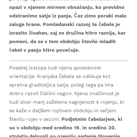
opazi v njenem mirnem obnašanju, ko previdno
odstranimo satje iz panja. Čez zimo porabi malo
zaloge hrane. Pomladanski razvoj te čebele je
izrazito živahen, saj se družina hitro razvija, kar
pomeni, da se v tem obdobju število mladih
čebel v panju hitro povečuje.
Posebej izstopa tudi njena sposobnost
orientacije. Kranjska čebela se odlikuje kot
spretna graditeljica satja, poleg tega pa ima
dobro razvit čistilni nagon. Njena značilnost je
tudi sicer manj zaželena nagnjenost k rojenju, ki
se kaže v daljšem rojilnem obdobju in večjem
številu rojev v sezoni.
Podjetnim čebelarjem, ki
so v obdobju med sredino 19. in sredino 20.
stoletja delovali na ozemlju sedanje Slovenije,