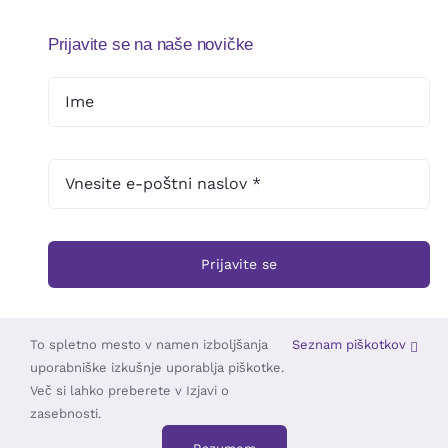
Prijavite se na naše novičke
Prijavite se
To spletno mesto v namen izboljšanja
Seznam piškotkov
uporabniške izkušnje uporablja piškotke.
© 2025 •
Založba Triskelion
• Vse pravice pridržane •
TOUCHSTUDIO
Več si lahko preberete v Izjavi o
zasebnosti.