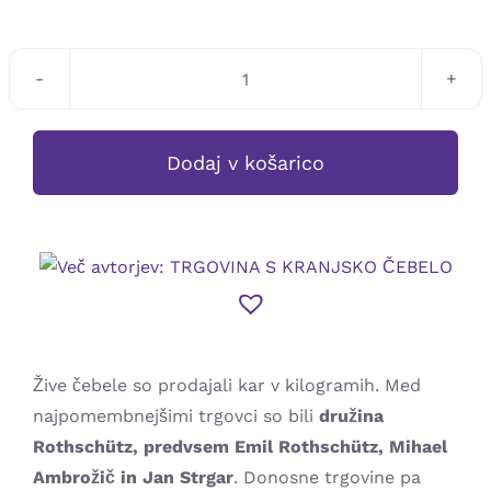
Več
avtorjev:
TRGOVINA
Dodaj v košarico
S
KRANJSKO
ČEBELO
količina
Žive čebele so prodajali kar v kilogramih. Med
najpomembnejšimi trgovci so bili
družina
Rothschütz, predvsem Emil Rothschütz, Mihael
Ambrožič in Jan Strgar
. Donosne trgovine pa