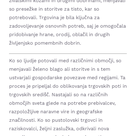
živalskimi kožami in drugimi dobrinami, menjavali
so presežke in storitve za tisto, kar so
potrebovali. Trgovina je bila ključna za
zadovoljevanje osnovnih potreb, saj je omogočala
pridobivanje hrane, orodij, oblačil in drugih
življenjsko pomembnih dobrin.
Ko so ljudje potovali med različnimi območji, so
menjavali želeno blago ali storitve in s tem
ustvarjali gospodarske povezave med regijami. Ta
proces je pripeljal do oblikovanja trgovskih poti in
trgovskih središč. Nastajali so na različnih
območjih sveta glede na potrebe prebivalcev,
razpoložljive naravne vire in geografske
značilnosti. Ko so pustolovski trgovci in
raziskovalci, željni zaslužka, odkrivali nova