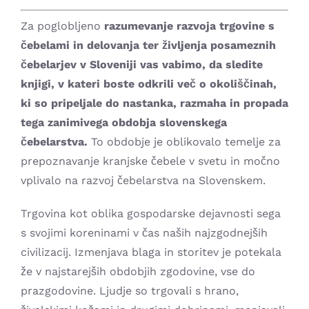
Za poglobljeno
razumevanje razvoja trgovine s
čebelami in delovanja ter življenja posameznih
čebelarjev v Sloveniji vas vabimo, da sledite
knjigi, v kateri boste odkrili več o okoliščinah,
ki so pripeljale do nastanka, razmaha in propada
tega zanimivega obdobja slovenskega
čebelarstva.
To obdobje je oblikovalo temelje za
prepoznavanje kranjske čebele v svetu in močno
vplivalo na razvoj čebelarstva na Slovenskem.
Trgovina kot oblika gospodarske dejavnosti sega
s svojimi koreninami v čas naših najzgodnejših
civilizacij. Izmenjava blaga in storitev je potekala
že v najstarejših obdobjih zgodovine, vse do
prazgodovine. Ljudje so trgovali s hrano,