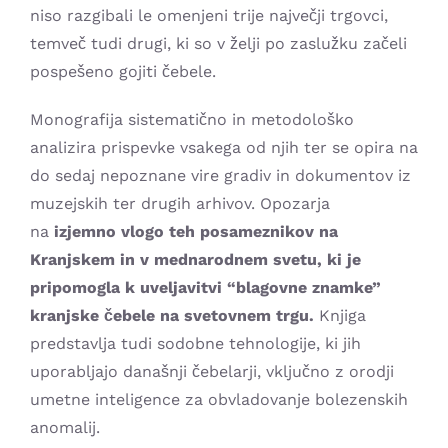
niso razgibali le omenjeni trije največji trgovci,
temveč tudi drugi, ki so v želji po zaslužku začeli
pospešeno gojiti čebele.
Monografija sistematično in metodološko
analizira prispevke vsakega od njih ter se opira na
do sedaj nepoznane vire gradiv in dokumentov iz
muzejskih ter drugih arhivov. Opozarja
na
izjemno vlogo teh posameznikov na
Kranjskem in v mednarodnem svetu, ki je
pripomogla k uveljavitvi “blagovne znamke”
kranjske čebele na svetovnem trgu.
Knjiga
predstavlja tudi sodobne tehnologije, ki jih
uporabljajo današnji čebelarji, vključno z orodji
umetne inteligence za obvladovanje bolezenskih
anomalij.