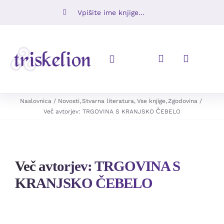
Skip
Iskalni
to
niz:
content
Toggle
Navigation
Knjige
Naslovnica
Novosti
Stvarna literatura
Vse knjige
Zgodovina
Več avtorjev: TRGOVINA S KRANJSKO ČEBELO
Napovedujemo
Revije
Več avtorjev: TRGOVINA S
KRANJSKO ČEBELO
Ugodno
O nas