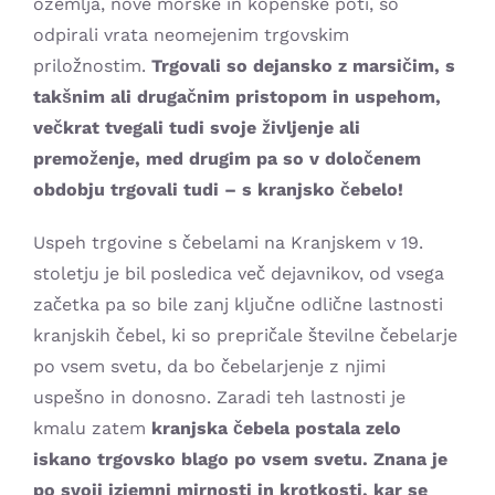
ozemlja, nove morske in kopenske poti, so
odpirali vrata neomejenim trgovskim
priložnostim.
Trgovali so dejansko z marsičim, s
takšnim ali drugačnim pristopom in uspehom,
večkrat tvegali tudi svoje življenje ali
premoženje, med drugim pa so v določenem
obdobju trgovali tudi – s kranjsko čebelo!
Uspeh trgovine s čebelami na Kranjskem v 19.
stoletju je bil posledica več dejavnikov, od vsega
začetka pa so bile zanj ključne odlične lastnosti
kranjskih čebel, ki so prepričale številne čebelarje
po vsem svetu, da bo čebelarjenje z njimi
uspešno in donosno. Zaradi teh lastnosti je
kmalu zatem
kranjska čebela postala zelo
iskano trgovsko blago po vsem svetu. Znana je
po svoji izjemni mirnosti in krotkosti, kar se