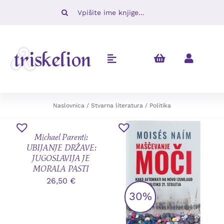
Skip
Iskalni
to
niz:
content
Toggle
Navigation
Knjige
Naslovnica
Stvarna literatura
Politika
DODAJ
Napovedujemo
V
Michael Parenti:
KOŠARICO
UBIJANJE DRŽAVE:
/
Revije
JUGOSLAVIJA JE
PODROBNOSTI
MORALA PASTI
26,50
€
Ugodno
30%
O nas