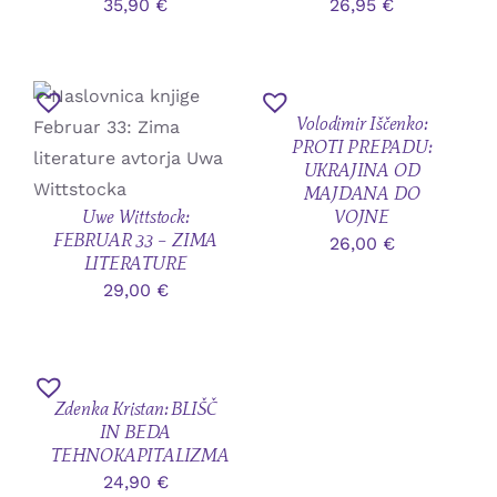
35,90
€
26,95
€
PODROBNOSTI
PODROBNOSTI
DODAJ
V
Volodimir Iščenko:
KOŠARICO
PROTI PREPADU:
/
UKRAJINA OD
PODROBNOSTI
MAJDANA DO
Uwe Wittstock:
VOJNE
FEBRUAR 33 – ZIMA
26,00
€
DODAJ V KOŠARICO
LITERATURE
/
29,00
€
PODROBNOSTI
DODAJ
V
Zdenka Kristan: BLIŠČ
KOŠARICO
IN BEDA
/
TEHNOKAPITALIZMA
PODROBNOSTI
24,90
€