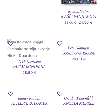
Kontakt
Moisés Naím:
MAŠČEVANJE MOČI
Izvirna
Trenutn
24,50
€
35,00
€
cena
cena
DODAJ V KOŠARICO
je
je:
/
DODAJ
bila:
24,50 €.
PODROBNOSTI
V
Peter Kamien:
35,00 €.
KOŠARICO
SOSEDOVA KRAVA.
/
20,00
€
PODROBNOSTI
Nick Dearden:
DODAJ V KOŠARICO
FARMAKONOMIJA
/
28,60
€
PODROBNOSTI
DODAJ
DODAJ
V
V
Rainer Karlsch:
Ursula Weidenfeld:
KOŠARICO
KOŠARICO
HITLERJEVA BOMBA
ANGELA MERKEL
/
/