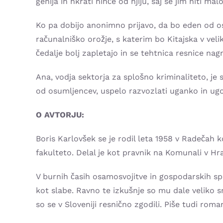
genija in hkrati nihče od njiju, saj se jim niti ma
Ko pa dobijo anonimno prijavo, da bo eden od os
računalniško orožje, s katerim bo Kitajska v velik
čedalje bolj zapletajo in se tehtnica resnice na
Ana, vodja sektorja za splošno kriminaliteto, je 
od osumljencev, uspelo razvozlati uganko in ugo
O AVTORJU:
Boris Karlovšek se je rodil leta 1958 v Radečah ko
fakulteto. Delal je kot pravnik na Komunali v Hr
V burnih časih osamosvojitve in gospodarskih spr
kot slabe. Ravno te izkušnje so mu dale veliko sn
so se v Sloveniji resnično zgodili. Piše tudi ro