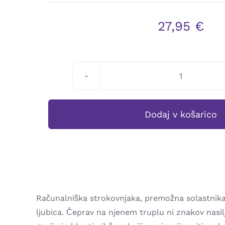
27,95
€
Boris
Karlovšek:
ALGORITE
Dodaj v košarico
SMRTI
količina
Računalniška strokovnjaka, premožna solastnika 
ljubica. Čeprav na njenem truplu ni znakov nasilj