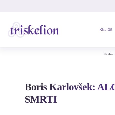
Skip
to
content
KNJIGE
Naslovn
Boris Karlovšek: 
SMRTI