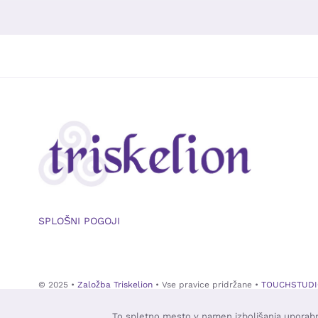
SPLOŠNI POGOJI
© 2025 •
Založba Triskelion
• Vse pravice pridržane •
TOUCHSTUDI
To spletno mesto v namen izboljšanja uporabni