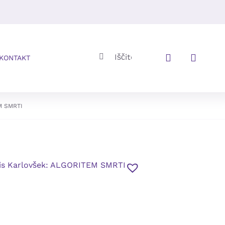
Iskalni
KONTAKT
niz:
M SMRTI