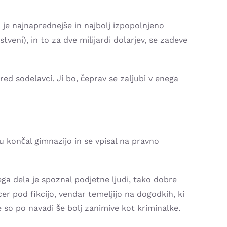
je najnaprednejše in najbolj izpopolnjeno
tveni), in to za dve milijardi dolarjev, se zadeve
red sodelavci. Ji bo, čeprav se zaljubi v enega
ju končal gimnazijo in se vpisal na pravno
ga dela je spoznal podjetne ljudi, tako dobre
er pod fikcijo, vendar temeljijo na dogodkih, ki
e so po navadi še bolj zanimive kot kriminalke.