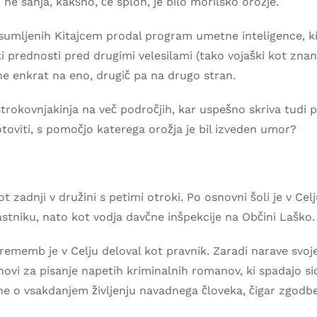
lo ne sanja, kakšno, če sploh, je bilo morilsko orožje.
umljenih Kitajcem prodal program umetne inteligence, ki 
i prednosti pred drugimi velesilami (tako vojaški kot znans
gne enkrat na eno, drugič pa na drugo stran.
strokovnjakinja na več področjih, kar uspešno skriva tudi p
toviti, s pomočjo katerega orožja je bil izveden umor?
t zadnji v družini s petimi otroki. Po osnovni šoli je v Cel
astniku, nato kot vodja davčne inšpekcije na Občini Laško.
ememb je v Celju deloval kot pravnik. Zaradi narave svoje
ovi za pisanje napetih kriminalnih romanov, ki spadajo sic
mane o vsakdanjem življenju navadnega človeka, čigar zgodb