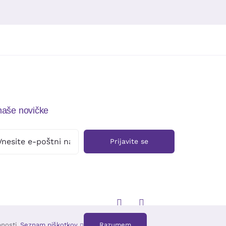
 naše novičke
Prijavite se
bnosti.
Seznam piškotkov
Razumem