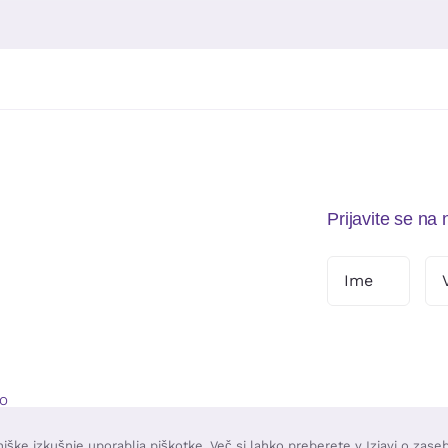
Prijavite se na
O
ške izkušnje uporablja piškotke. Več si lahko preberete v Izjavi o zase