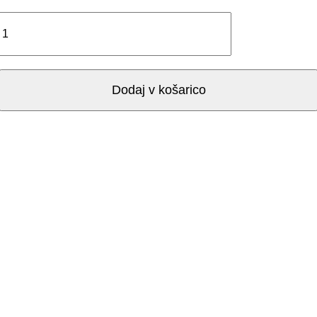
Nataša
Zupanc:
SLEČENA
količina
Dodaj v košarico