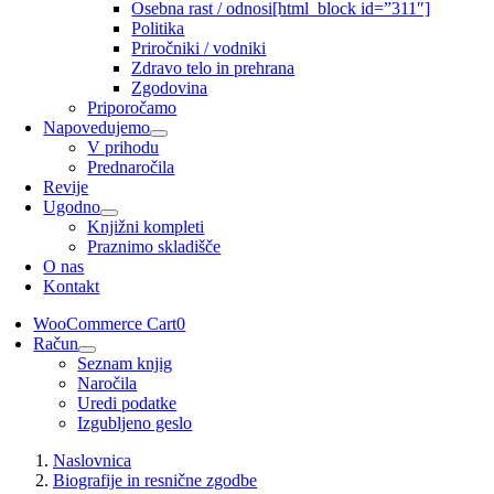
Osebna rast / odnosi
[html_block id=”311″]
Politika
Priročniki / vodniki
Zdravo telo in prehrana
Zgodovina
Priporočamo
Napovedujemo
V prihodu
Prednaročila
Revije
Ugodno
Knjižni kompleti
Praznimo skladišče
O nas
Kontakt
WooCommerce Cart
0
Račun
Seznam knjig
Naročila
Uredi podatke
Izgubljeno geslo
Naslovnica
Biografije in resnične zgodbe