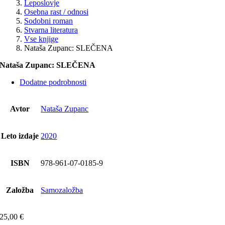
Leposlovje
Osebna rast / odnosi
Sodobni roman
Stvarna literatura
Vse knjige
Nataša Zupanc: SLEČENA
Nataša Zupanc: SLEČENA
Dodatne podrobnosti
Avtor
Nataša Zupanc
Leto izdaje
2020
ISBN
978-961-07-0185-9
Založba
Samozaložba
25,00
€