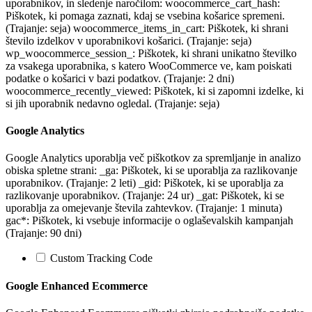
uporabnikov, in sledenje naročilom: woocommerce_cart_hash:
Piškotek, ki pomaga zaznati, kdaj se vsebina košarice spremeni.
(Trajanje: seja) woocommerce_items_in_cart: Piškotek, ki shrani
število izdelkov v uporabnikovi košarici. (Trajanje: seja)
wp_woocommerce_session_: Piškotek, ki shrani unikatno številko
za vsakega uporabnika, s katero WooCommerce ve, kam poiskati
podatke o košarici v bazi podatkov. (Trajanje: 2 dni)
woocommerce_recently_viewed: Piškotek, ki si zapomni izdelke, ki
si jih uporabnik nedavno ogledal. (Trajanje: seja)
Google Analytics
Google Analytics uporablja več piškotkov za spremljanje in analizo
obiska spletne strani: _ga: Piškotek, ki se uporablja za razlikovanje
uporabnikov. (Trajanje: 2 leti) _gid: Piškotek, ki se uporablja za
razlikovanje uporabnikov. (Trajanje: 24 ur) _gat: Piškotek, ki se
uporablja za omejevanje števila zahtevkov. (Trajanje: 1 minuta)
gac*: Piškotek, ki vsebuje informacije o oglaševalskih kampanjah
(Trajanje: 90 dni)
Custom Tracking Code
Google Enhanced Ecommerce