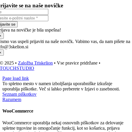
rijavite se na naše novičke
ijavite se
rijava na novičke je bila uspešna!
×
ismo vas uspeli prijaviti na naše novičk. Vabimo vas, da nam pišete na
nfo@3skelion.si
×
© 2025 •
Založba Triskelion
• Vse pravice pridržane •
TOUCHSTUDIO
Page load link
To spletno mesto v namen izboljšanja uporabniške izkušnje
uporablja piškotke. Več si lahko preberete v Izjavi o zasebnosti.
Seznam piškotkov
Razumem
WooCommerce
WooCommerce uporablja nekaj osnovnih piškotkov za delovanje
spletne trgovine in omogočanje funkcij, kot so košarica, prijava