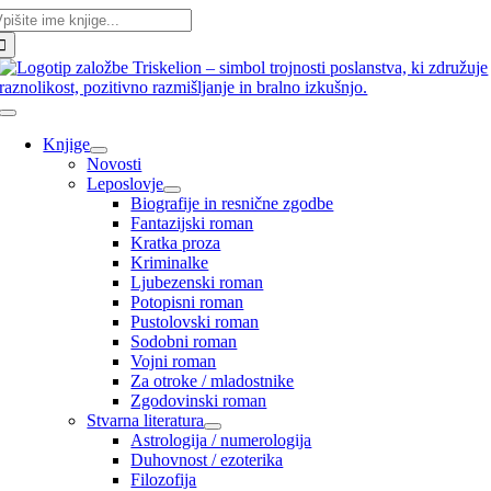
skalni
Skip
iz:
to
content
Toggle
Navigation
Knjige
Novosti
Leposlovje
Biografije in resnične zgodbe
Fantazijski roman
Kratka proza
Kriminalke
Ljubezenski roman
Potopisni roman
Pustolovski roman
Sodobni roman
Vojni roman
Za otroke / mladostnike
Zgodovinski roman
Stvarna literatura
Astrologija / numerologija
Duhovnost / ezoterika
Filozofija