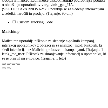
Google Enhanced Ecommerce piškotki zbirajo podrobnejše podatke
o obnašanju uporabnikov v trgovini: _gac_UA-
(SKRITOZAVARNOST-Y): Uporablja se za sledenje interakcijam
z izdelki, naročili in prodajo. (Trajanje: 90 dni)
Custom Tracking Code
Mailchimp
Mailchimp uporablja piškotke za sledenje e-poštnih kampanj,
interakcij uporabnikov z obrazci in za analizo: _mcid: Piškotek, ki
sledi interakcijam z Mailchimp obrazci in kampanjami. (Trajanje: 1
leto) _mc_user: Piškotek za shranjevanje informacij o uporabniku, ki
se je prijavil na e-novice. (Trajanje: 1 leto)
Na
vrh
strani