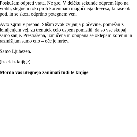
Poskušam odpreti vrata. Ne gre. V delčku sekunde odprem šipo na
vratih, stegnem roki proti koreninam mogočnega drevesa, ki rase ob
poti, in se skozi odprtino potegnem ven.
Avto zgrmi v prepad. Slišim zvok zvijanja pločevine, pomešan z
lomljenjem vej, za trenutek celo uspem pomisliti, da so vse skupaj
samo sanje. Prestrašena, izmučena in obupana se oklepam korenin in
razmišljam samo eno – oče je mrtev.
Samo Ljubezen.
(izsek iz knjige)
Morda vas utegnejo zanimati tudi te knjige