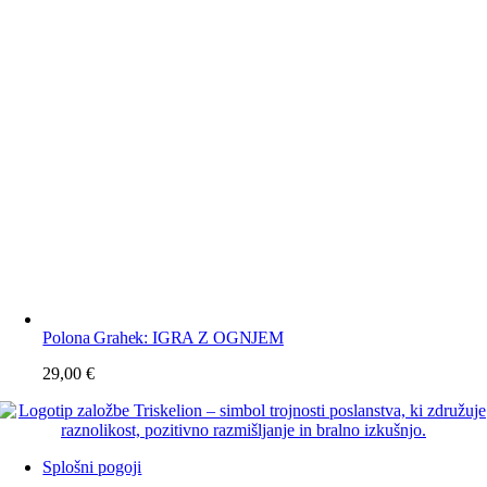
Polona Grahek: IGRA Z OGNJEM
29,00
€
Splošni pogoji