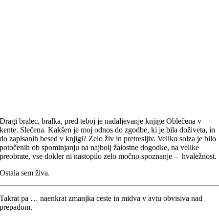
Dragi bralec, bralka, pred teboj je nadaljevanje knjige Oblečena v
kente. Slečena. Kakšen je moj odnos do zgodbe, ki je bila doživeta, in
do zapisanih besed v knjigi? Zelo živ in pretresljiv. Veliko solza je bilo
potočenih ob spominjanju na najbolj žalostne dogodke, na velike
preobrate, vse dokler ni nastopilo zelo močno spoznanje – hvaležnost.
Ostala sem živa.
Takrat pa … naenkrat zmanjka ceste in midva v avtu obvisiva nad
prepadom.